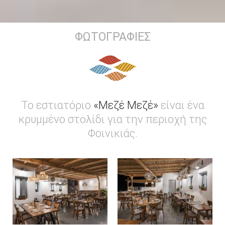
ΦΩΤΟΓΡΑΦΊΕΣ
Το εστιατόριο
«Μεζέ Μεζέ»
είναι ένα
κρυμμένο στολίδι για την περιοχή της
Φοινικιάς.